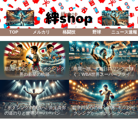
絆shop
TOP
メルカリ
格闘技
野球
ニュース速報
那須川天心、キックボクシング
井岡一翔、大晦日のリングで輝
界の新星の軌跡
く：WBA世界スーパーフライ級
防衛戦「Lifetime Boxing Fights
18」
「ボクシングの頂点へ: 井上尚弥
那須川天心の輝く未来: キックボ
の道のりと世界スーパーバンタ
クシングからボクシングへの成
ム級統一戦の全貌」
功した転身