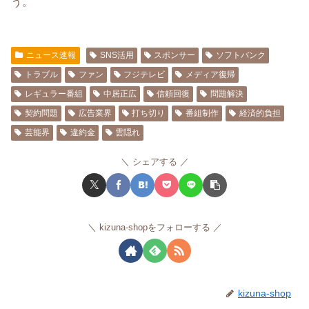
う。
ニュース速報
SNS活用
スポンサー
ソフトバンク
トラブル
ファン
フジテレビ
メディア復帰
レギュラー番組
中居正広
信頼回復
問題解決
契約問題
広告業界
打ち切り
番組制作
経済的負担
芸能界
違約金
雲隠れ
シェアする
kizuna-shopをフォローする
kizuna-shop