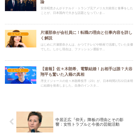
論
安倍昭恵さんがドナルド・トランプ元アメリカ大統領と食事をした
ことが、日本国内で大きな話題となっていま...
片瀬那奈が会社員に！転職の理由と仕事内容を詳し
ニュース速報
く解説
はじめに片瀬那奈さんは、かつてテレビや映画で活躍していた女優
でした。しかし現在は、ファッション通販サ...
【速報】佐々木朗希、電撃結婚！お相手は誰？大谷
ニュース速報
翔平も驚いた入籍の真相
序文ドジャースの佐々木朗希投手（23）が、日本時間2月22日未明
に結婚を発表しました。自身のインスタ...
中居正広『仰天』降板の理由とその影
響：女性トラブルと今後の芸能活動