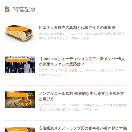
関連記事
ビエネッタ終売の真相と代替アイスの選択肢
ニュース速報
はじめに森永乳業の「ビエネッタ」が2024年3月31日で販売終了
すると発表されました。40年以上も親...
【timelesz】オーディション完了！新メンバー5人
ニュース速報
が決定＆ファンの反応は？
はじめにSexy Zoneから改名した「timelesz」が行っていたNetflix
のオーディション...
ノンアルコール飲料 健康的な生活を支える飲み方
ニュース速報
と選び方
はじめにノンアルコール飲料は、お酒を控えたい方や健康を意識す
る方に人気の選択肢です。特にノンアルコー...
安倍昭恵さんとトランプ氏の食事会が引き起こす議
ニュース速報