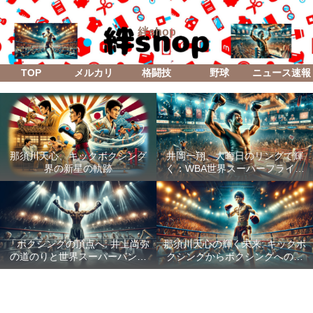
絆shop
TOP
メルカリ
格闘技
野球
ニュース速報
那須川天心、キックボクシング
井岡一翔、大晦日のリングで輝
界の新星の軌跡
く：WBA世界スーパーフライ級
防衛戦「Lifetime Boxing Fights
18」
「ボクシングの頂点へ: 井上尚弥
那須川天心の輝く未来: キックボ
の道のりと世界スーパーバンタ
クシングからボクシングへの成
ム級統一戦の全貌」
功した転身