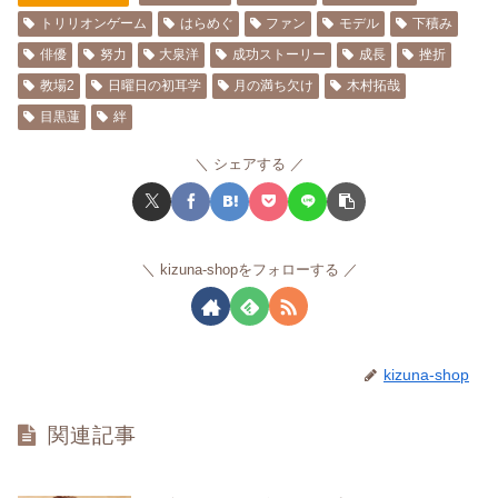
トリリオンゲーム
はらめぐ
ファン
モデル
下積み
俳優
努力
大泉洋
成功ストーリー
成長
挫折
教場2
日曜日の初耳学
月の満ち欠け
木村拓哉
目黒蓮
絆
シェアする
kizuna-shopをフォローする
kizuna-shop
関連記事