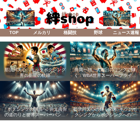
絆shop
TOP
メルカリ
格闘技
野球
ニュース速報
那須川天心、キックボクシング
井岡一翔、大晦日のリングで輝
界の新星の軌跡
く：WBA世界スーパーフライ級
防衛戦「Lifetime Boxing Fights
18」
「ボクシングの頂点へ: 井上尚弥
那須川天心の輝く未来: キックボ
の道のりと世界スーパーバンタ
クシングからボクシングへの成
ム級統一戦の全貌」
功した転身