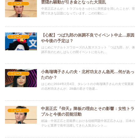
雲隠れ騒動が引き金となった大混乱
ニュース速報
中居正広さんが、トラブルをきっかけに突然姿を消したことが、世
間で大きな話題になっています。この行動に...
【心配】つば九郎の体調不良でイベント中止…原因
ニュース速報
や今後の予定は？
はじめにヤクルトスワローズの人気マスコット「つば九郎」が、体
調不良のためしばらくの間イベントに出られ...
小島瑠璃子さんの夫・北村功太さん急死…何があっ
ニュース速報
たのか？
はじめに2024年2月4日、タレントの小島瑠璃子さんの夫で実業家
の北村功太さんが、29歳の若さで急逝...
中居正広『仰天』降板の理由とその影響：女性トラ
ニュース速報
ブルと今後の芸能活動
総論：中居正広と芸能界における信頼問題中居正広さんは、日本の
テレビ業界で長年活躍してきた人気タレント...