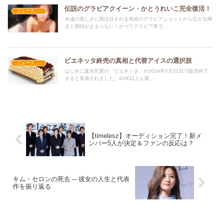
伝説のグラビアクイーン・かとうれいこ完全復活！
ニュース速報
永遠の美しさに再注目される奇跡のグラビアショットから広がる輝
きと期待が止まらない！かつてグラビア界で...
ビエネッタ終売の真相と代替アイスの選択肢
ニュース速報
はじめに森永乳業の「ビエネッタ」が2024年3月31日で販売終了
すると発表されました。40年以上も親...
【timelesz】オーディション完了！新メ
ンバー5人が決定＆ファンの反応は？
キム・セロンの死去 ─ 彼女の人生と代表
作を振り返る