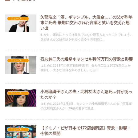
矢部浩之「酒、ギャンブル、大借金…」の父が昨年
ニュース速報
末に死去 最期に交わされた言葉と笑いを交えた思
い出
しかし、家族にとっては簡単ではない現実もあったことでしょう。
矢部さんが父親の話を明るく語るその姿勢に...
石丸伸二氏の選挙キャンセル料97万円の背景と影響
ニュース速報
はじめに2023年の東京都知事選で、石丸伸二氏は165万票以上を
獲得し、大きな注目を集めました。しか...
小島瑠璃子さんの夫・北村功太さん急死…何があっ
ニュース速報
たのか？
はじめに2024年2月4日、タレントの小島瑠璃子さんの夫で実業家
の北村功太さんが、29歳の若さで急逝...
【ドミノ・ピザ日本で172店舗閉店】背景・影響・
ニュース速報
今後の展開