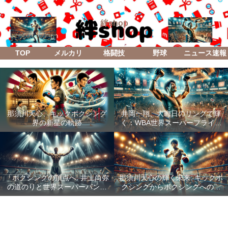
絆shop
TOP
メルカリ
格闘技
野球
ニュース速報
那須川天心、キックボクシング
井岡一翔、大晦日のリングで輝
界の新星の軌跡
く：WBA世界スーパーフライ級
防衛戦「Lifetime Boxing Fights
18」
「ボクシングの頂点へ: 井上尚弥
那須川天心の輝く未来: キックボ
の道のりと世界スーパーバンタ
クシングからボクシングへの成
ム級統一戦の全貌」
功した転身