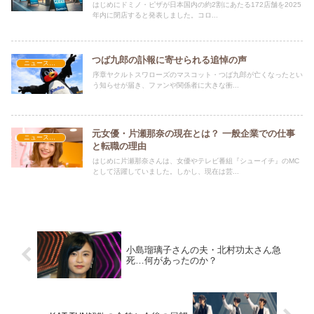
はじめにドミノ・ピザが日本国内の約2割にあたる172店舗を2025
年内に閉店すると発表しました。コロ...
つば九郎の訃報に寄せられる追悼の声
ニュース速報
序章ヤクルトスワローズのマスコット・つば九郎が亡くなったとい
う知らせが届き、ファンや関係者に大きな衝...
元女優・片瀬那奈の現在とは？ 一般企業での仕事
ニュース速報
と転職の理由
はじめに片瀬那奈さんは、女優やテレビ番組『シューイチ』のMC
として活躍していました。しかし、現在は芸...
小島瑠璃子さんの夫・北村功太さん急
死…何があったのか？