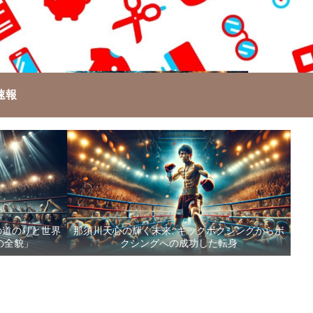
速報
の道のりと世界
那須川天心の輝く未来: キックボクシングからボ
の全貌」
クシングへの成功した転身