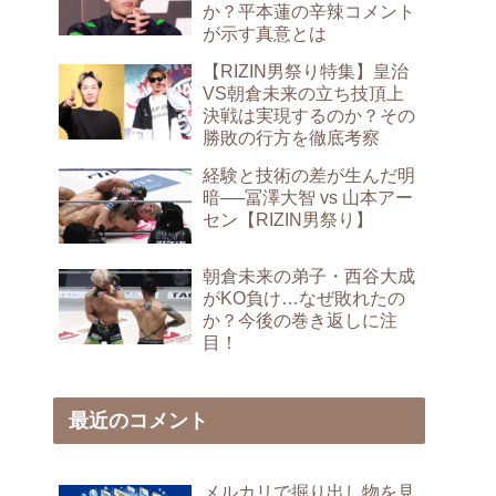
か？平本蓮の辛辣コメント
が示す真意とは
【RIZIN男祭り特集】皇治
VS朝倉未来の立ち技頂上
決戦は実現するのか？その
勝敗の行方を徹底考察
経験と技術の差が生んだ明
暗──冨澤大智 vs 山本アー
セン【RIZIN男祭り】
朝倉未来の弟子・西谷大成
がKO負け…なぜ敗れたの
か？今後の巻き返しに注
目！
最近のコメント
メルカリで掘り出し物を見