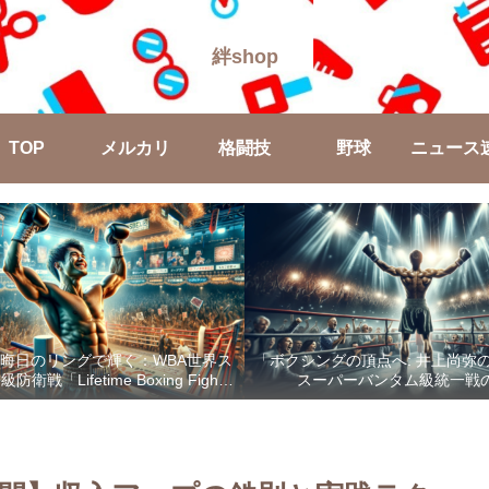
絆shop
TOP
メルカリ
格闘技
野球
ニュース
晦日のリングで輝く：WBA世界ス
「ボクシングの頂点へ: 井上尚弥
戦「Lifetime Boxing Fights
スーパーバンタム級統一戦
18」