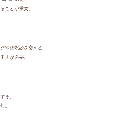
することが重要。
ングや経験談を交える。
の工夫が必要。
介する。
大切。