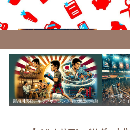
井岡一翔、大
那須川天心、キックボクシング界の新星の軌跡
ーパーフライ級防衛