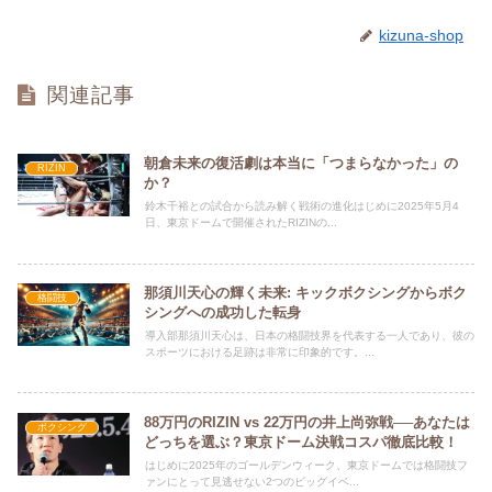
kizuna-shop
関連記事
朝倉未来の復活劇は本当に「つまらなかった」の
RIZIN
か？
鈴木千裕との試合から読み解く戦術の進化はじめに2025年5月4
日、東京ドームで開催されたRIZINの...
那須川天心の輝く未来: キックボクシングからボク
格闘技
シングへの成功した転身
導入部那須川天心は、日本の格闘技界を代表する一人であり、彼の
スポーツにおける足跡は非常に印象的です。...
88万円のRIZIN vs 22万円の井上尚弥戦──あなたは
ボクシング
どっちを選ぶ？東京ドーム決戦コスパ徹底比較！
はじめに2025年のゴールデンウィーク、東京ドームでは格闘技フ
ァンにとって見逃せない2つのビッグイベ...