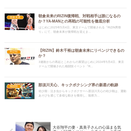
朝倉未来のRIZIN復帰戦、対戦相手は誰になるの
朝倉未来
か？YA-MANとの再戦の可能性を徹底分析
はじめに2025年5月4日、東京ドームで開催される『RIZIN男祭
り』にて、朝倉未来が復帰戦を迎えま...
【RIZIN】鈴木千裕は朝倉未来にリベンジできるの
RIZIN
か？
3連敗からの再起とこれからの展望はじめに2024年5月4日、東京
ドームで開催された格闘技イベント『R...
那須川天心、キックボクシング界の新星の軌跡
格闘技
幼少期：泣き虫からキックボクサーへ那須川天心の幼少期は、運動
あそびを通じて多様な動きを獲得し、観察力...
大谷翔平の妻・真美子さんの心温まる気