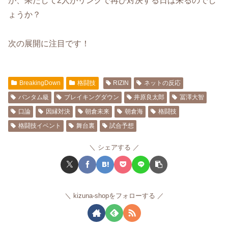
が、果たして2人がリングで再び対決する日は来るのでし
ょうか？
次の展開に注目です！
BreakingDown
格闘技
RIZIN
ネットの反応
バンタム級
ブレイキングダウン
井原良太郎
冨澤大智
口論
因縁対決
朝倉未来
朝倉海
格闘技
格闘技イベント
舞台裏
試合予想
シェアする
kizuna-shopをフォローする