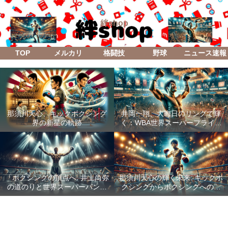
絆shop
TOP
メルカリ
格闘技
野球
ニュース速報
那須川天心、キックボクシング
井岡一翔、大晦日のリングで輝
界の新星の軌跡
く：WBA世界スーパーフライ級
防衛戦「Lifetime Boxing Fights
18」
「ボクシングの頂点へ: 井上尚弥
那須川天心の輝く未来: キックボ
の道のりと世界スーパーバンタ
クシングからボクシングへの成
ム級統一戦の全貌」
功した転身