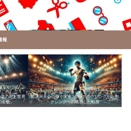
速報
の道のりと世界
那須川天心の輝く未来: キックボクシングからボ
の全貌」
クシングへの成功した転身