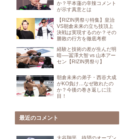
か？平本蓮の辛辣コメント
が示す真意とは
【RIZIN男祭り特集】皇治
VS朝倉未来の立ち技頂上
決戦は実現するのか？その
勝敗の行方を徹底考察
経験と技術の差が生んだ明
暗──冨澤大智 vs 山本アー
セン【RIZIN男祭り】
朝倉未来の弟子・西谷大成
がKO負け…なぜ敗れたの
か？今後の巻き返しに注
目！
最近のコメント
大谷翔平、待望のオープン