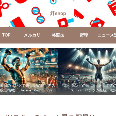
絆shop
TOP
メルカリ
格闘技
野球
ニュース
晦日のリングで輝く：WBA世界ス
「ボクシングの頂点へ: 井上尚弥
戦「Lifetime Boxing Fights
スーパーバンタム級統一戦
18」