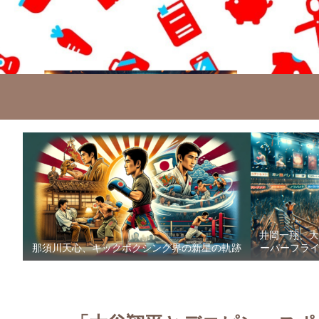
井岡一翔、大
那須川天心、キックボクシング界の新星の軌跡
ーパーフライ級防衛