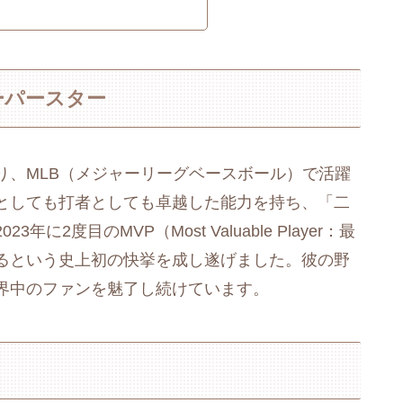
ーパースター
り、MLB（メジャーリーグベースボール）で活躍
としても打者としても卓越した能力を持ち、「二
2度目のMVP（Most Valuable Player：最
るという史上初の快挙を成し遂げました。彼の野
界中のファンを魅了し続けています。