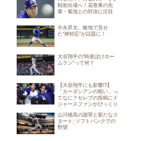
戦初出場へ！花巻東の先
輩・菊池との対決に注目
今永昇太、敵地で見せ
た“神対応”が話題に！
大谷翔平の“時差ぼけホー
ムラン”って何？
【大谷翔平にも影響!?】
「カーダシアンの呪い」っ
てなに？セレブの投稿にド
ジャースファンがびっくり
山川穂高の謝罪と新たなス
タート: ソフトバンクでの
野望