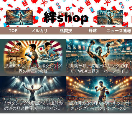
絆shop
TOP
メルカリ
格闘技
野球
ニュース速報
那須川天心、キックボクシング
井岡一翔、大晦日のリングで輝
界の新星の軌跡
く：WBA世界スーパーフライ級
防衛戦「Lifetime Boxing Fights
18」
「ボクシングの頂点へ: 井上尚弥
那須川天心の輝く未来: キックボ
の道のりと世界スーパーバンタ
クシングからボクシングへの成
ム級統一戦の全貌」
功した転身