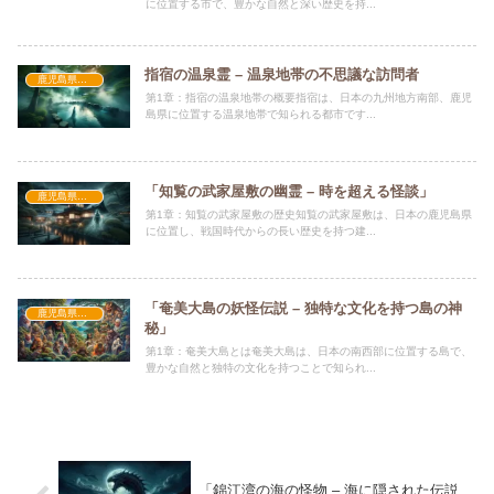
に位置する市で、豊かな自然と深い歴史を持...
指宿の温泉霊 – 温泉地帯の不思議な訪問者
鹿児島県怪談
第1章：指宿の温泉地帯の概要指宿は、日本の九州地方南部、鹿児
島県に位置する温泉地帯で知られる都市です...
「知覧の武家屋敷の幽霊 – 時を超える怪談」
鹿児島県怪談
第1章：知覧の武家屋敷の歴史知覧の武家屋敷は、日本の鹿児島県
に位置し、戦国時代からの長い歴史を持つ建...
「奄美大島の妖怪伝説 – 独特な文化を持つ島の神
鹿児島県怪談
秘」
第1章：奄美大島とは奄美大島は、日本の南西部に位置する島で、
豊かな自然と独特の文化を持つことで知られ...
「錦江湾の海の怪物 – 海に隠された伝説