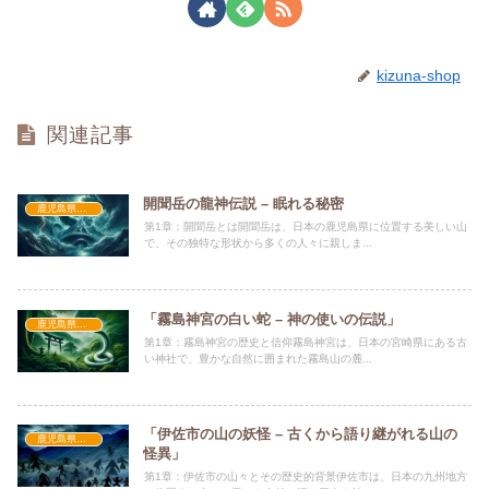
kizuna-shop
関連記事
開聞岳の龍神伝説 – 眠れる秘密
鹿児島県怪談
第1章：開聞岳とは開聞岳は、日本の鹿児島県に位置する美しい山
で、その独特な形状から多くの人々に親しま...
「霧島神宮の白い蛇 – 神の使いの伝説」
鹿児島県怪談
第1章：霧島神宮の歴史と信仰霧島神宮は、日本の宮崎県にある古
い神社で、豊かな自然に囲まれた霧島山の麓...
「伊佐市の山の妖怪 – 古くから語り継がれる山の
鹿児島県怪談
怪異」
第1章：伊佐市の山々とその歴史的背景伊佐市は、日本の九州地方