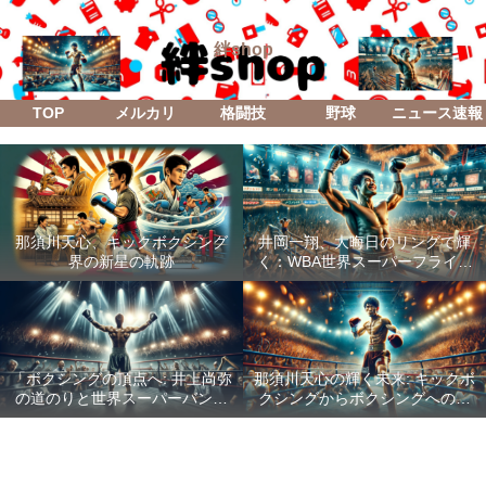
絆shop
TOP
メルカリ
格闘技
野球
ニュース速報
那須川天心、キックボクシング
井岡一翔、大晦日のリングで輝
界の新星の軌跡
く：WBA世界スーパーフライ級
防衛戦「Lifetime Boxing Fights
18」
「ボクシングの頂点へ: 井上尚弥
那須川天心の輝く未来: キックボ
の道のりと世界スーパーバンタ
クシングからボクシングへの成
ム級統一戦の全貌」
功した転身