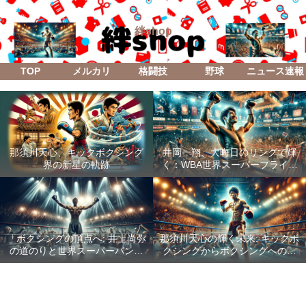
絆shop
TOP
メルカリ
格闘技
野球
ニュース速報
那須川天心、キックボクシング
井岡一翔、大晦日のリングで輝
界の新星の軌跡
く：WBA世界スーパーフライ級
防衛戦「Lifetime Boxing Fights
18」
「ボクシングの頂点へ: 井上尚弥
那須川天心の輝く未来: キックボ
の道のりと世界スーパーバンタ
クシングからボクシングへの成
ム級統一戦の全貌」
功した転身