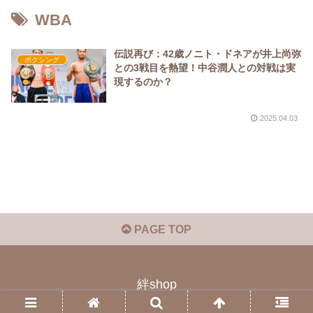
WBA
伝説再び：42歳ノニト・ドネアが井上尚弥
ボクシング
との3戦目を熱望！中谷潤人との対戦は実
現するのか？
2025.04.03
PAGE TOP
絆shop
© 2023 絆shop.