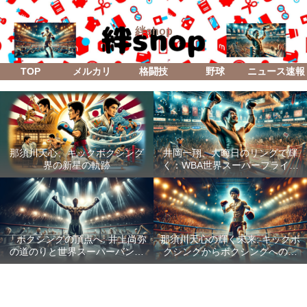
絆shop
TOP
メルカリ
格闘技
野球
ニュース速報
那須川天心、キックボクシング
井岡一翔、大晦日のリングで輝
界の新星の軌跡
く：WBA世界スーパーフライ級
防衛戦「Lifetime Boxing Fights
18」
「ボクシングの頂点へ: 井上尚弥
那須川天心の輝く未来: キックボ
の道のりと世界スーパーバンタ
クシングからボクシングへの成
ム級統一戦の全貌」
功した転身