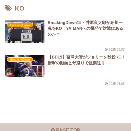
KO
BreakingDown15・井原良太郎が細川一
BreakingDown
颯をKO！YA-MANへの挑発で対戦はある
のか？
2025.03.07
【BD15】冨澤大智がジョリーを秒殺KO！
BreakingDown
衝撃の顔面ヒザ蹴りで担架送り
2025.03.06
PAGE TOP