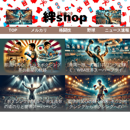
絆shop
TOP
メルカリ
格闘技
野球
ニュース速報
那須川天心、キックボクシング
井岡一翔、大晦日のリングで輝
界の新星の軌跡
く：WBA世界スーパーフライ級
防衛戦「Lifetime Boxing Fights
18」
「ボクシングの頂点へ: 井上尚弥
那須川天心の輝く未来: キックボ
の道のりと世界スーパーバンタ
クシングからボクシングへの成
ム級統一戦の全貌」
功した転身