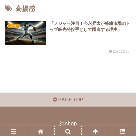
高揚感
「メジャー注目！今永昇太が移籍市場のト
野球
ップ級先発投手として躍進する理由」
2023.12.23
PAGE TOP
絆shop
© 2023 絆shop.