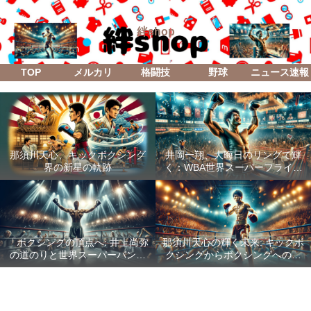
絆shop
TOP
メルカリ
格闘技
野球
ニュース速報
那須川天心、キックボクシング
井岡一翔、大晦日のリングで輝
界の新星の軌跡
く：WBA世界スーパーフライ級
防衛戦「Lifetime Boxing Fights
18」
「ボクシングの頂点へ: 井上尚弥
那須川天心の輝く未来: キックボ
の道のりと世界スーパーバンタ
クシングからボクシングへの成
ム級統一戦の全貌」
功した転身