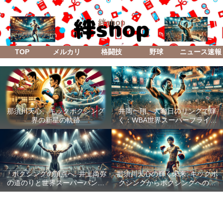
絆shop
TOP
メルカリ
格闘技
野球
ニュース速報
那須川天心、キックボクシング
井岡一翔、大晦日のリングで輝
界の新星の軌跡
く：WBA世界スーパーフライ級
防衛戦「Lifetime Boxing Fights
18」
「ボクシングの頂点へ: 井上尚弥
那須川天心の輝く未来: キックボ
の道のりと世界スーパーバンタ
クシングからボクシングへの成
ム級統一戦の全貌」
功した転身