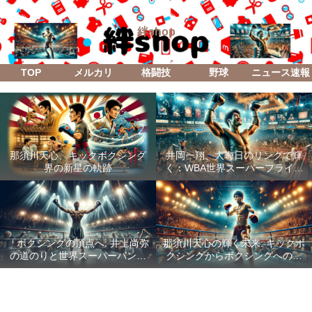
絆shop
TOP
メルカリ
格闘技
野球
ニュース速報
那須川天心、キックボクシング
井岡一翔、大晦日のリングで輝
界の新星の軌跡
く：WBA世界スーパーフライ級
防衛戦「Lifetime Boxing Fights
18」
「ボクシングの頂点へ: 井上尚弥
那須川天心の輝く未来: キックボ
の道のりと世界スーパーバンタ
クシングからボクシングへの成
ム級統一戦の全貌」
功した転身