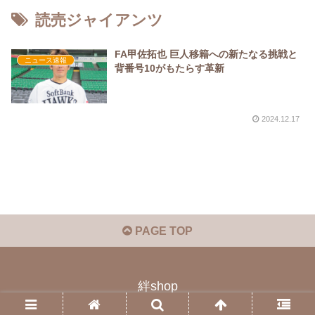
読売ジャイアンツ
FA甲佐拓也 巨人移籍への新たなる挑戦と
ニュース速報
背番号10がもたらす革新
2024.12.17
PAGE TOP
絆shop
© 2023 絆shop.