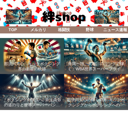
絆shop
TOP
メルカリ
格闘技
野球
ニュース速報
那須川天心、キックボクシング
井岡一翔、大晦日のリングで輝
界の新星の軌跡
く：WBA世界スーパーフライ級
防衛戦「Lifetime Boxing Fights
18」
「ボクシングの頂点へ: 井上尚弥
那須川天心の輝く未来: キックボ
の道のりと世界スーパーバンタ
クシングからボクシングへの成
ム級統一戦の全貌」
功した転身