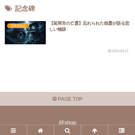
記念碑
【延岡市の亡霊】忘れられた怨霊が語る悲
宮崎県怪談
しい物語
2024.03.17
PAGE TOP
絆shop
© 2023 絆shop.