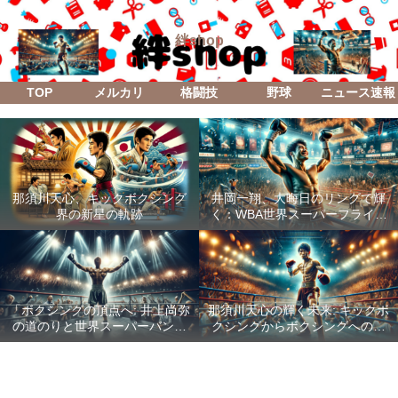
絆shop
TOP
メルカリ
格闘技
野球
ニュース速報
那須川天心、キックボクシング
井岡一翔、大晦日のリングで輝
界の新星の軌跡
く：WBA世界スーパーフライ級
防衛戦「Lifetime Boxing Fights
18」
「ボクシングの頂点へ: 井上尚弥
那須川天心の輝く未来: キックボ
の道のりと世界スーパーバンタ
クシングからボクシングへの成
ム級統一戦の全貌」
功した転身