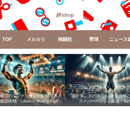
絆shop
TOP
メルカリ
格闘技
野球
ニュース
晦日のリングで輝く：WBA世界ス
「ボクシングの頂点へ: 井上尚弥
戦「Lifetime Boxing Fights
スーパーバンタム級統一戦
18」