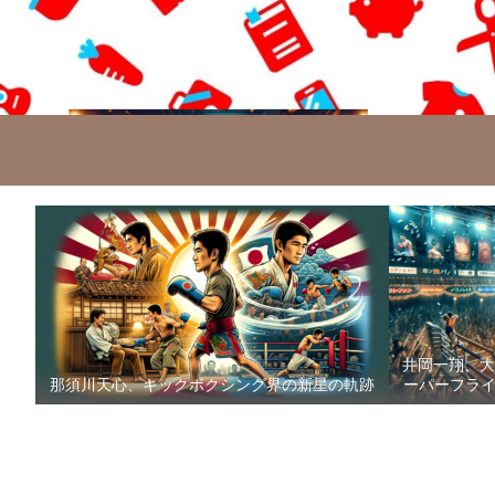
井岡一翔、大
那須川天心、キックボクシング界の新星の軌跡
ーパーフライ級防衛