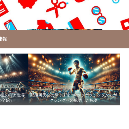
速報
の道のりと世界
那須川天心の輝く未来: キックボクシングからボ
の全貌」
クシングへの成功した転身