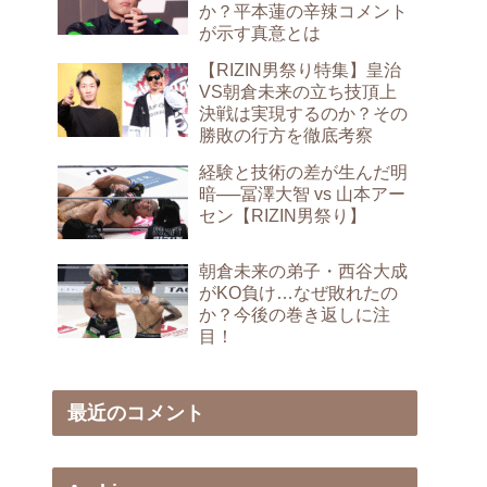
か？平本蓮の辛辣コメント
が示す真意とは
【RIZIN男祭り特集】皇治
VS朝倉未来の立ち技頂上
決戦は実現するのか？その
勝敗の行方を徹底考察
経験と技術の差が生んだ明
暗──冨澤大智 vs 山本アー
セン【RIZIN男祭り】
朝倉未来の弟子・西谷大成
がKO負け…なぜ敗れたの
か？今後の巻き返しに注
目！
最近のコメント