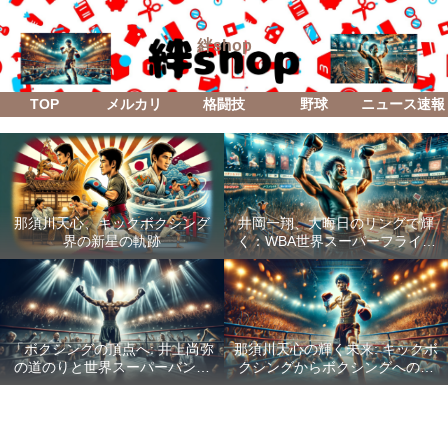
絆shop
TOP
メルカリ
格闘技
野球
ニュース速報
那須川天心、キックボクシング
井岡一翔、大晦日のリングで輝
界の新星の軌跡
く：WBA世界スーパーフライ級
防衛戦「Lifetime Boxing Fights
18」
「ボクシングの頂点へ: 井上尚弥
那須川天心の輝く未来: キックボ
の道のりと世界スーパーバンタ
クシングからボクシングへの成
ム級統一戦の全貌」
功した転身