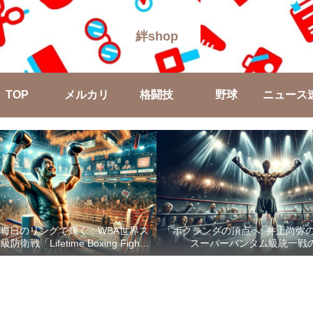
絆shop
TOP
メルカリ
格闘技
野球
ニュース
晦日のリングで輝く：WBA世界ス
「ボクシングの頂点へ: 井上尚弥
戦「Lifetime Boxing Fights
スーパーバンタム級統一戦
18」