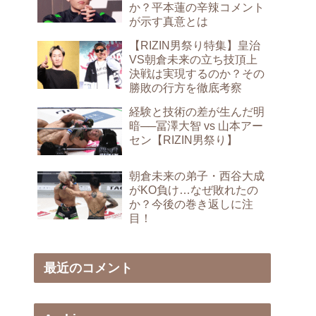
か？平本蓮の辛辣コメント
が示す真意とは
【RIZIN男祭り特集】皇治
VS朝倉未来の立ち技頂上
決戦は実現するのか？その
勝敗の行方を徹底考察
経験と技術の差が生んだ明
暗──冨澤大智 vs 山本アー
セン【RIZIN男祭り】
朝倉未来の弟子・西谷大成
がKO負け…なぜ敗れたの
か？今後の巻き返しに注
目！
最近のコメント