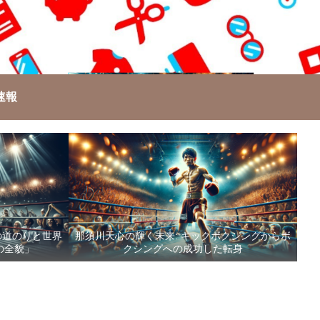
速報
の道のりと世界
那須川天心の輝く未来: キックボクシングからボ
の全貌」
クシングへの成功した転身