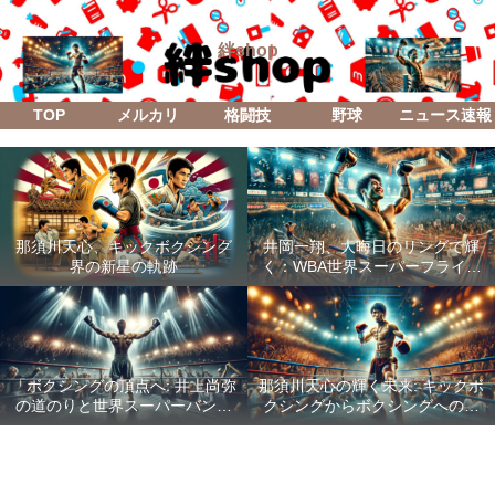
絆shop
TOP
メルカリ
格闘技
野球
ニュース速報
那須川天心、キックボクシング
井岡一翔、大晦日のリングで輝
界の新星の軌跡
く：WBA世界スーパーフライ級
防衛戦「Lifetime Boxing Fights
18」
「ボクシングの頂点へ: 井上尚弥
那須川天心の輝く未来: キックボ
の道のりと世界スーパーバンタ
クシングからボクシングへの成
ム級統一戦の全貌」
功した転身