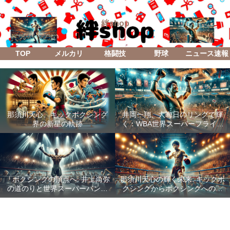
絆shop
TOP
メルカリ
格闘技
野球
ニュース速報
那須川天心、キックボクシング
井岡一翔、大晦日のリングで輝
界の新星の軌跡
く：WBA世界スーパーフライ級
防衛戦「Lifetime Boxing Fights
18」
「ボクシングの頂点へ: 井上尚弥
那須川天心の輝く未来: キックボ
の道のりと世界スーパーバンタ
クシングからボクシングへの成
ム級統一戦の全貌」
功した転身