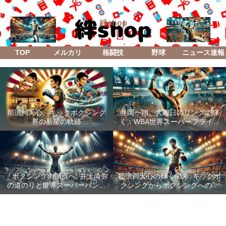
絆shop
TOP
メルカリ
格闘技
野球
ニュース速報
那須川天心、キックボクシング
井岡一翔、大晦日のリングで輝
界の新星の軌跡
く：WBA世界スーパーフライ級
防衛戦「Lifetime Boxing Fights
18」
「ボクシングの頂点へ: 井上尚弥
那須川天心の輝く未来: キックボ
の道のりと世界スーパーバンタ
クシングからボクシングへの成
ム級統一戦の全貌」
功した転身