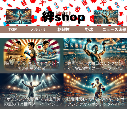
絆shop
TOP
メルカリ
格闘技
野球
ニュース速報
那須川天心、キックボクシング
井岡一翔、大晦日のリングで輝
界の新星の軌跡
く：WBA世界スーパーフライ級
防衛戦「Lifetime Boxing Fights
18」
「ボクシングの頂点へ: 井上尚弥
那須川天心の輝く未来: キックボ
の道のりと世界スーパーバンタ
クシングからボクシングへの成
ム級統一戦の全貌」
功した転身