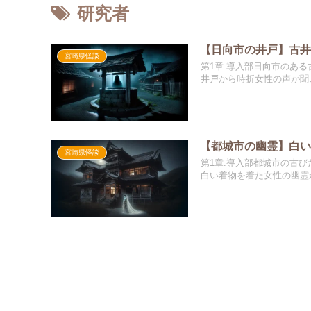
研究者
【日向市の井戸】古
宮崎県怪談
第1章.導入部日向市のあ
井戸から時折女性の声が聞こ
【都城市の幽霊】白
宮崎県怪談
第1章.導入部都城市の古
白い着物を着た女性の幽霊が