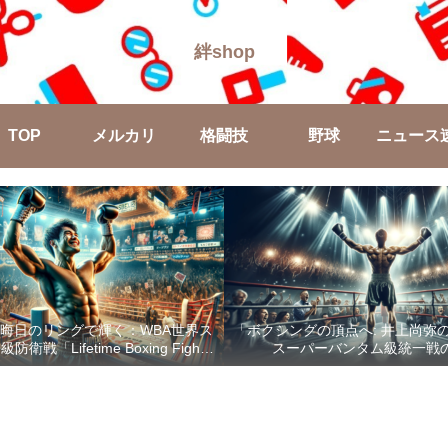
絆shop
TOP
メルカリ
格闘技
野球
ニュース
晦日のリングで輝く：WBA世界ス
「ボクシングの頂点へ: 井上尚弥
戦「Lifetime Boxing Fights
スーパーバンタム級統一戦
18」