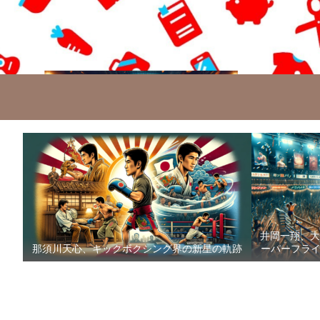
井岡一翔、大
那須川天心、キックボクシング界の新星の軌跡
ーパーフライ級防衛