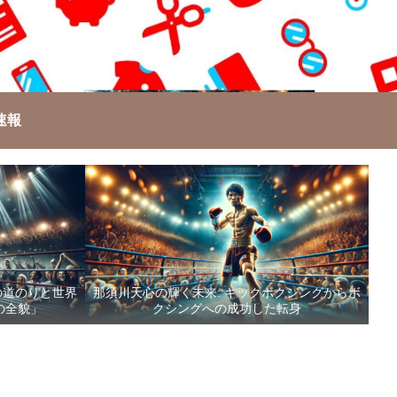
速報
の道のりと世界
那須川天心の輝く未来: キックボクシングからボ
の全貌」
クシングへの成功した転身