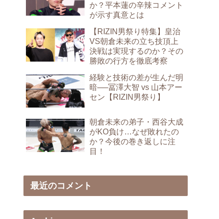
か？平本蓮の辛辣コメント
が示す真意とは
【RIZIN男祭り特集】皇治
VS朝倉未来の立ち技頂上
決戦は実現するのか？その
勝敗の行方を徹底考察
経験と技術の差が生んだ明
暗──冨澤大智 vs 山本アー
セン【RIZIN男祭り】
朝倉未来の弟子・西谷大成
がKO負け…なぜ敗れたの
か？今後の巻き返しに注
目！
最近のコメント