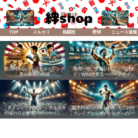
絆shop
TOP
メルカリ
格闘技
野球
ニュース速報
那須川天心、キックボクシング
井岡一翔、大晦日のリングで輝
界の新星の軌跡
く：WBA世界スーパーフライ級
防衛戦「Lifetime Boxing Fights
18」
「ボクシングの頂点へ: 井上尚弥
那須川天心の輝く未来: キックボ
の道のりと世界スーパーバンタ
クシングからボクシングへの成
ム級統一戦の全貌」
功した転身