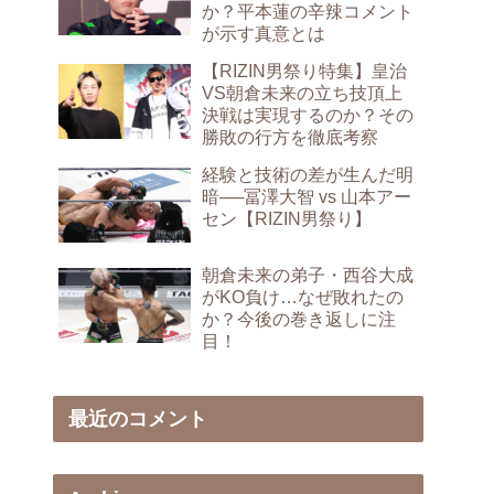
か？平本蓮の辛辣コメント
が示す真意とは
【RIZIN男祭り特集】皇治
VS朝倉未来の立ち技頂上
決戦は実現するのか？その
勝敗の行方を徹底考察
経験と技術の差が生んだ明
暗──冨澤大智 vs 山本アー
セン【RIZIN男祭り】
朝倉未来の弟子・西谷大成
がKO負け…なぜ敗れたの
か？今後の巻き返しに注
目！
最近のコメント