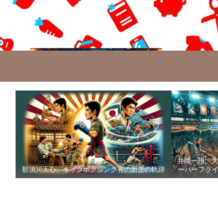
井岡一翔、大
那須川天心、キックボクシング界の新星の軌跡
ーパーフライ級防衛