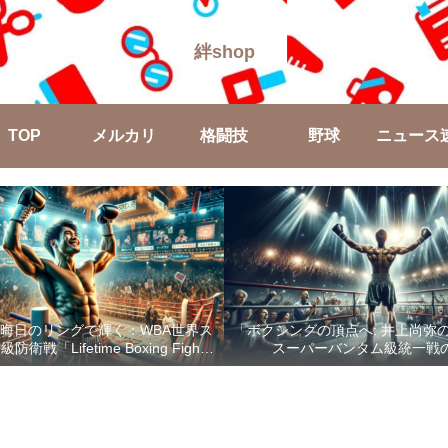
絆shop
TOP
メルカリ
格闘技
野球
ニュース
晦日のリングで輝く：WBA世界ス
「ボクシングの頂点へ: 井上尚弥
戦「Lifetime Boxing Fights
スーパーバンタム級統一戦
18」