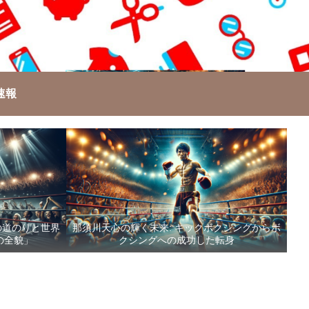
速報
の道のりと世界
那須川天心の輝く未来: キックボクシングからボ
の全貌」
クシングへの成功した転身