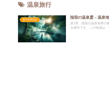
温泉旅行
指宿の温泉霊 – 温
鹿児島県怪談
第1章：指宿の温泉地帯の
る都市です。この地域は、豊