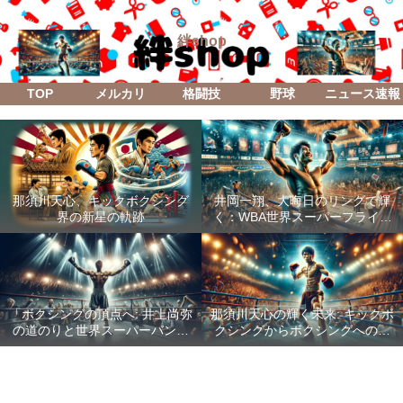
絆shop
TOP
メルカリ
格闘技
野球
ニュース速報
那須川天心、キックボクシング
井岡一翔、大晦日のリングで輝
界の新星の軌跡
く：WBA世界スーパーフライ級
防衛戦「Lifetime Boxing Fights
18」
「ボクシングの頂点へ: 井上尚弥
那須川天心の輝く未来: キックボ
の道のりと世界スーパーバンタ
クシングからボクシングへの成
ム級統一戦の全貌」
功した転身