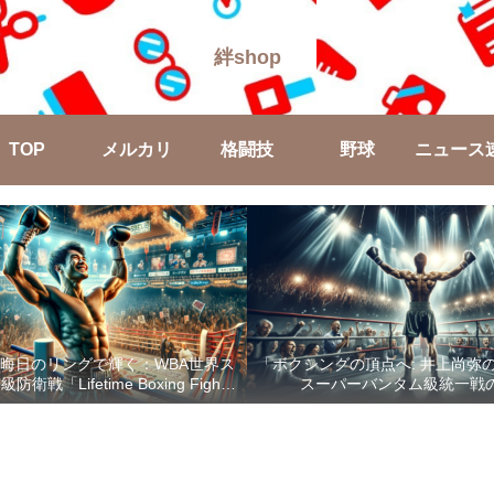
絆shop
TOP
メルカリ
格闘技
野球
ニュース
晦日のリングで輝く：WBA世界ス
「ボクシングの頂点へ: 井上尚弥
戦「Lifetime Boxing Fights
スーパーバンタム級統一戦
18」