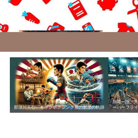
井岡一翔、大
那須川天心、キックボクシング界の新星の軌跡
ーパーフライ級防衛