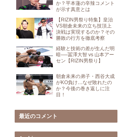
か？平本蓮の辛辣コメント
が示す真意とは
【RIZIN男祭り特集】皇治
VS朝倉未来の立ち技頂上
決戦は実現するのか？その
勝敗の行方を徹底考察
経験と技術の差が生んだ明
暗──冨澤大智 vs 山本アー
セン【RIZIN男祭り】
朝倉未来の弟子・西谷大成
がKO負け…なぜ敗れたの
か？今後の巻き返しに注
目！
最近のコメント