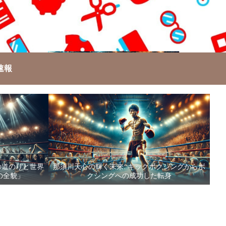
速報
の道のりと世界
那須川天心の輝く未来: キックボクシングからボ
の全貌」
クシングへの成功した転身