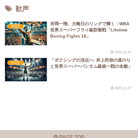
歓声
井岡一翔、大晦日のリングで輝く：WBA
格闘技
世界スーパーフライ級防衛戦「Lifetime
Boxing Fights 18」
2023.12.27
「ボクシングの頂点へ: 井上尚弥の道のり
格闘技
と世界スーパーバンタム級統一戦の全貌」
2023.12.27
PAGE TOP