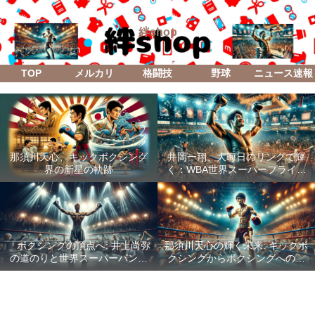
絆shop
TOP
メルカリ
格闘技
野球
ニュース速報
那須川天心、キックボクシング
井岡一翔、大晦日のリングで輝
界の新星の軌跡
く：WBA世界スーパーフライ級
防衛戦「Lifetime Boxing Fights
18」
「ボクシングの頂点へ: 井上尚弥
那須川天心の輝く未来: キックボ
の道のりと世界スーパーバンタ
クシングからボクシングへの成
ム級統一戦の全貌」
功した転身