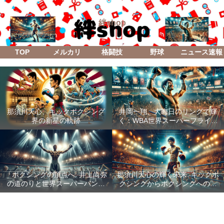
絆shop
TOP
メルカリ
格闘技
野球
ニュース速報
那須川天心、キックボクシング
井岡一翔、大晦日のリングで輝
界の新星の軌跡
く：WBA世界スーパーフライ級
防衛戦「Lifetime Boxing Fights
18」
「ボクシングの頂点へ: 井上尚弥
那須川天心の輝く未来: キックボ
の道のりと世界スーパーバンタ
クシングからボクシングへの成
ム級統一戦の全貌」
功した転身