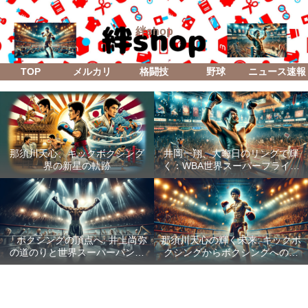
絆shop
TOP
メルカリ
格闘技
野球
ニュース速報
那須川天心、キックボクシング
井岡一翔、大晦日のリングで輝
界の新星の軌跡
く：WBA世界スーパーフライ級
防衛戦「Lifetime Boxing Fights
18」
「ボクシングの頂点へ: 井上尚弥
那須川天心の輝く未来: キックボ
の道のりと世界スーパーバンタ
クシングからボクシングへの成
ム級統一戦の全貌」
功した転身