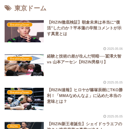
東京ドーム
【RIZIN徹底検証】朝倉未来は本当に“復
BreakingDown
活”したのか？平本蓮の辛辣コメントが示
す真意とは
2025.05.06
経験と技術の差が生んだ明暗──冨澤大智
BreakingDown
vs 山本アーセン【RIZIN男祭り】
2025.05.05
【RIZIN速報】ヒロヤが篠塚辰樹にTKO勝
BreakingDown
利！「MMAなめんなよ」に込めた本当の
意味とは？
2025.05.05
【RIZIN新王者誕生】シェイドゥラエフの
RIZIN