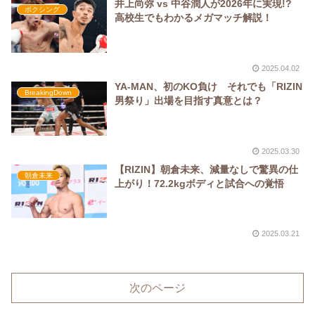
井上尚弥 vs 中谷潤人が2026年に実現!?
ボクシング
高校生でもわかるメガマッチ解説！
2025.04.02
YA-MAN、初のKO負け それでも「RIZIN
BreakingDown
男祭り」出場を目指す真意とは？
2025.03.30
【RIZIN】朝倉未来、減量なしで驚異の仕
朝倉未来
上がり！72.2kgボディと試合への覚悟
2025.03.21
次のページ