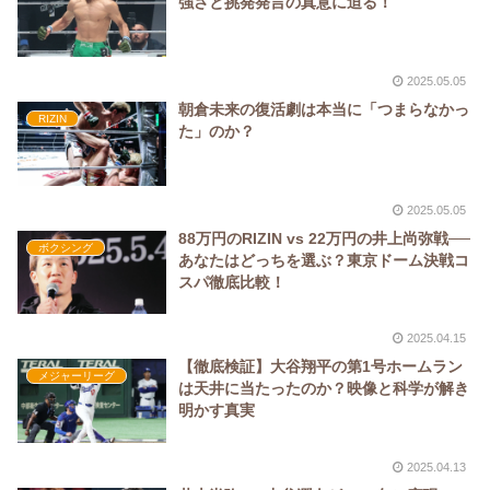
強さと挑発発言の真意に迫る！
2025.05.05
朝倉未来の復活劇は本当に「つまらなかっ
RIZIN
た」のか？
2025.05.05
88万円のRIZIN vs 22万円の井上尚弥戦──
ボクシング
あなたはどっちを選ぶ？東京ドーム決戦コ
スパ徹底比較！
2025.04.15
【徹底検証】大谷翔平の第1号ホームラン
メジャーリーグ
は天井に当たったのか？映像と科学が解き
明かす真実
2025.04.13