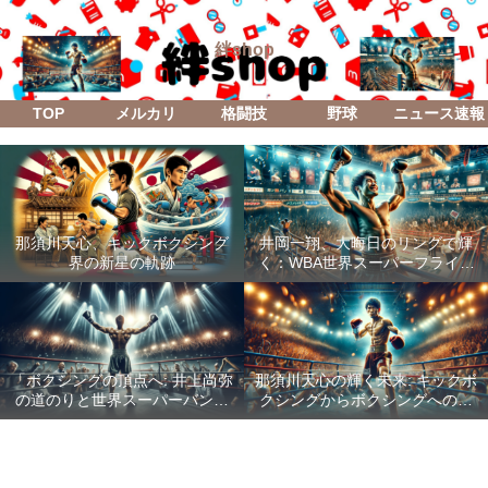
絆shop
TOP
メルカリ
格闘技
野球
ニュース速報
那須川天心、キックボクシング
井岡一翔、大晦日のリングで輝
界の新星の軌跡
く：WBA世界スーパーフライ級
防衛戦「Lifetime Boxing Fights
18」
「ボクシングの頂点へ: 井上尚弥
那須川天心の輝く未来: キックボ
の道のりと世界スーパーバンタ
クシングからボクシングへの成
ム級統一戦の全貌」
功した転身