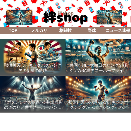
絆shop
TOP
メルカリ
格闘技
野球
ニュース速報
那須川天心、キックボクシング
井岡一翔、大晦日のリングで輝
界の新星の軌跡
く：WBA世界スーパーフライ級
防衛戦「Lifetime Boxing Fights
18」
「ボクシングの頂点へ: 井上尚弥
那須川天心の輝く未来: キックボ
の道のりと世界スーパーバンタ
クシングからボクシングへの成
ム級統一戦の全貌」
功した転身