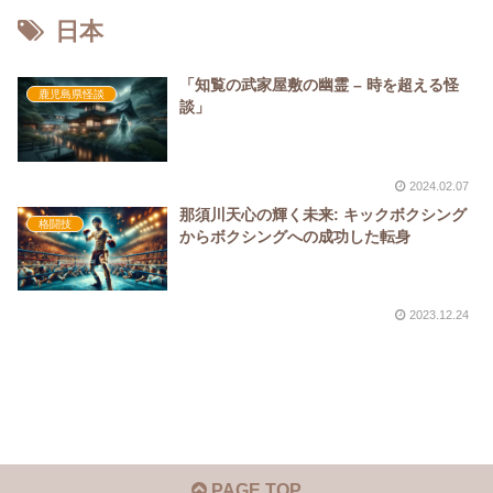
日本
「知覧の武家屋敷の幽霊 – 時を超える怪
鹿児島県怪談
談」
2024.02.07
那須川天心の輝く未来: キックボクシング
格闘技
からボクシングへの成功した転身
2023.12.24
PAGE TOP