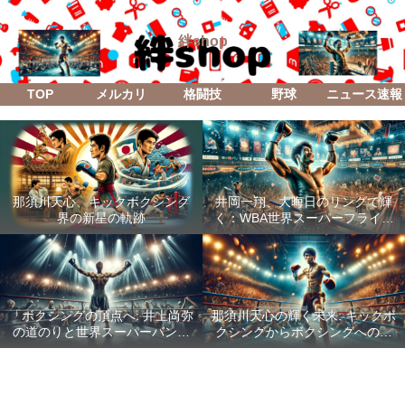
絆shop
TOP
メルカリ
格闘技
野球
ニュース速報
那須川天心、キックボクシング
井岡一翔、大晦日のリングで輝
界の新星の軌跡
く：WBA世界スーパーフライ級
防衛戦「Lifetime Boxing Fights
18」
「ボクシングの頂点へ: 井上尚弥
那須川天心の輝く未来: キックボ
の道のりと世界スーパーバンタ
クシングからボクシングへの成
ム級統一戦の全貌」
功した転身