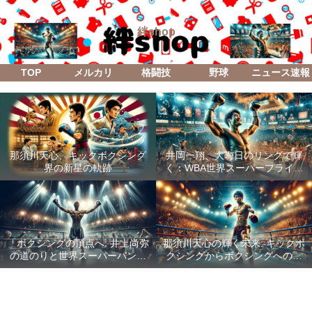
絆shop
TOP
メルカリ
格闘技
野球
ニュース速報
那須川天心、キックボクシング
井岡一翔、大晦日のリングで輝
界の新星の軌跡
く：WBA世界スーパーフライ級
防衛戦「Lifetime Boxing Fights
18」
「ボクシングの頂点へ: 井上尚弥
那須川天心の輝く未来: キックボ
の道のりと世界スーパーバンタ
クシングからボクシングへの成
ム級統一戦の全貌」
功した転身