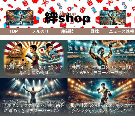
絆shop
TOP
メルカリ
格闘技
野球
ニュース速報
那須川天心、キックボクシング
井岡一翔、大晦日のリングで輝
界の新星の軌跡
く：WBA世界スーパーフライ級
防衛戦「Lifetime Boxing Fights
18」
「ボクシングの頂点へ: 井上尚弥
那須川天心の輝く未来: キックボ
の道のりと世界スーパーバンタ
クシングからボクシングへの成
ム級統一戦の全貌」
功した転身