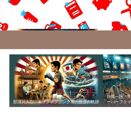
井岡一翔、大
那須川天心、キックボクシング界の新星の軌跡
ーパーフライ級防衛