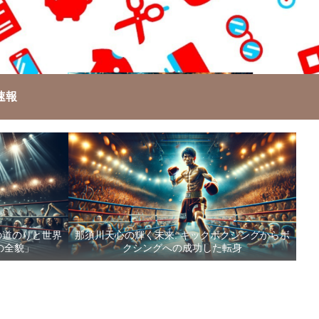
速報
の道のりと世界
那須川天心の輝く未来: キックボクシングからボ
の全貌」
クシングへの成功した転身