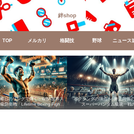
絆shop
TOP
メルカリ
格闘技
野球
ニュース
晦日のリングで輝く：WBA世界ス
「ボクシングの頂点へ: 井上尚弥
戦「Lifetime Boxing Fights
スーパーバンタム級統一戦
18」