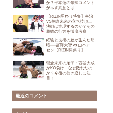
か？平本蓮の辛辣コメント
が示す真意とは
【RIZIN男祭り特集】皇治
VS朝倉未来の立ち技頂上
決戦は実現するのか？その
勝敗の行方を徹底考察
経験と技術の差が生んだ明
暗──冨澤大智 vs 山本アー
セン【RIZIN男祭り】
朝倉未来の弟子・西谷大成
がKO負け…なぜ敗れたの
か？今後の巻き返しに注
目！
最近のコメント