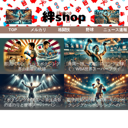
絆shop
TOP
メルカリ
格闘技
野球
ニュース速報
那須川天心、キックボクシング
井岡一翔、大晦日のリングで輝
界の新星の軌跡
く：WBA世界スーパーフライ級
防衛戦「Lifetime Boxing Fights
18」
「ボクシングの頂点へ: 井上尚弥
那須川天心の輝く未来: キックボ
の道のりと世界スーパーバンタ
クシングからボクシングへの成
ム級統一戦の全貌」
功した転身