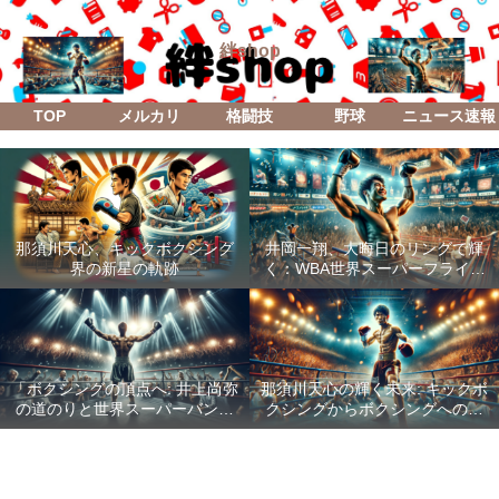
絆shop
TOP
メルカリ
格闘技
野球
ニュース速報
那須川天心、キックボクシング
井岡一翔、大晦日のリングで輝
界の新星の軌跡
く：WBA世界スーパーフライ級
防衛戦「Lifetime Boxing Fights
18」
「ボクシングの頂点へ: 井上尚弥
那須川天心の輝く未来: キックボ
の道のりと世界スーパーバンタ
クシングからボクシングへの成
ム級統一戦の全貌」
功した転身