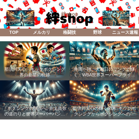
絆shop
TOP
メルカリ
格闘技
野球
ニュース速報
那須川天心、キックボクシング
井岡一翔、大晦日のリングで輝
界の新星の軌跡
く：WBA世界スーパーフライ級
防衛戦「Lifetime Boxing Fights
18」
「ボクシングの頂点へ: 井上尚弥
那須川天心の輝く未来: キックボ
の道のりと世界スーパーバンタ
クシングからボクシングへの成
ム級統一戦の全貌」
功した転身