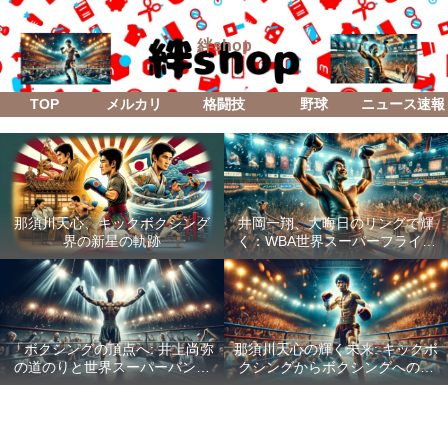
絆shop
TOP
メルカリ
格闘技
野球
ニュース速報
那須川天心、キックボクシング
井岡一翔、大晦日のリングで輝
界の新星の軌跡
く：WBA世界スーパーフライ級
防衛戦「Lifetime Boxing Fights
18」
「ボクシングの頂点へ: 井上尚弥
那須川天心の輝く未来: キックボ
の道のりと世界スーパーバンタ
クシングからボクシングへの成
ム級統一戦の全貌」
功した転身