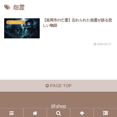
怨霊
【延岡市の亡霊】忘れられた怨霊が語る悲
宮崎県怪談
しい物語
2024.03.17
PAGE TOP
絆shop
© 2023 絆shop.