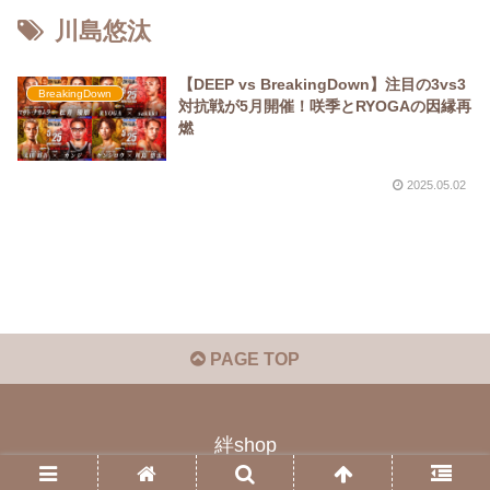
川島悠汰
【DEEP vs BreakingDown】注目の3vs3
BreakingDown
対抗戦が5月開催！咲季とRYOGAの因縁再
燃
2025.05.02
PAGE TOP
絆shop
© 2023 絆shop.