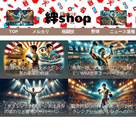
絆shop
TOP
メルカリ
格闘技
野球
ニュース速報
那須川天心、キックボクシング
井岡一翔、大晦日のリングで輝
界の新星の軌跡
く：WBA世界スーパーフライ級
防衛戦「Lifetime Boxing Fights
18」
「ボクシングの頂点へ: 井上尚弥
那須川天心の輝く未来: キックボ
の道のりと世界スーパーバンタ
クシングからボクシングへの成
ム級統一戦の全貌」
功した転身