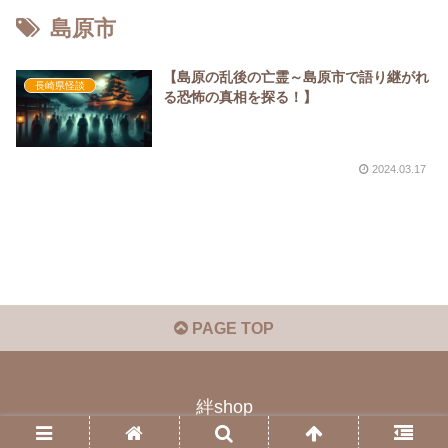
島原市
【島原の乱後の亡霊～島原市で語り継がれ
長崎県怪談
る恐怖の真相を探る！】
2024.03.17
PAGE TOP
絆shop
© 2023 絆shop.