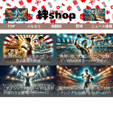
絆shop
TOP
メルカリ
格闘技
野球
ニュース速報
那須川天心、キックボクシング
井岡一翔、大晦日のリングで輝
界の新星の軌跡
く：WBA世界スーパーフライ級
防衛戦「Lifetime Boxing Fights
18」
「ボクシングの頂点へ: 井上尚弥
那須川天心の輝く未来: キックボ
の道のりと世界スーパーバンタ
クシングからボクシングへの成
ム級統一戦の全貌」
功した転身