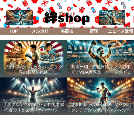
絆shop
TOP
メルカリ
格闘技
野球
ニュース速報
那須川天心、キックボクシング
井岡一翔、大晦日のリングで輝
界の新星の軌跡
く：WBA世界スーパーフライ級
防衛戦「Lifetime Boxing Fights
18」
「ボクシングの頂点へ: 井上尚弥
那須川天心の輝く未来: キックボ
の道のりと世界スーパーバンタ
クシングからボクシングへの成
ム級統一戦の全貌」
功した転身