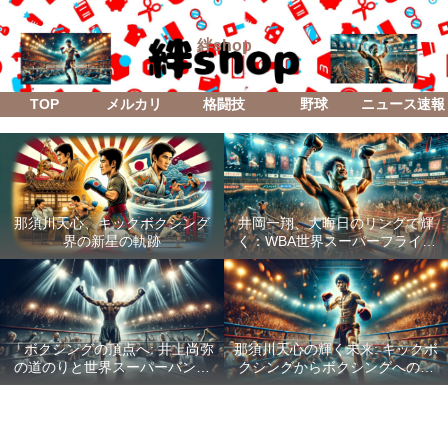
絆shop
TOP
メルカリ
格闘技
野球
ニュース速報
那須川天心、キックボクシング
井岡一翔、大晦日のリングで輝
界の新星の軌跡
く：WBA世界スーパーフライ級
防衛戦「Lifetime Boxing Fights
18」
「ボクシングの頂点へ: 井上尚弥
那須川天心の輝く未来: キックボ
の道のりと世界スーパーバンタ
クシングからボクシングへの成
ム級統一戦の全貌」
功した転身