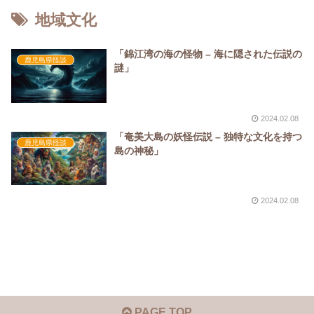
地域文化
「錦江湾の海の怪物 – 海に隠された伝説の
鹿児島県怪談
謎」
2024.02.08
「奄美大島の妖怪伝説 – 独特な文化を持つ
鹿児島県怪談
島の神秘」
2024.02.08
PAGE TOP