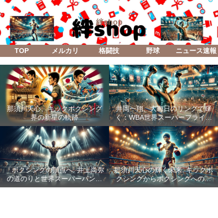
絆shop
TOP
メルカリ
格闘技
野球
ニュース速報
那須川天心、キックボクシング
井岡一翔、大晦日のリングで輝
界の新星の軌跡
く：WBA世界スーパーフライ級
防衛戦「Lifetime Boxing Fights
18」
「ボクシングの頂点へ: 井上尚弥
那須川天心の輝く未来: キックボ
の道のりと世界スーパーバンタ
クシングからボクシングへの成
ム級統一戦の全貌」
功した転身