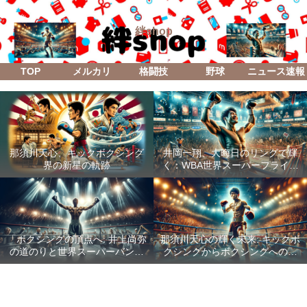
絆shop
TOP
メルカリ
格闘技
野球
ニュース速報
那須川天心、キックボクシング
井岡一翔、大晦日のリングで輝
界の新星の軌跡
く：WBA世界スーパーフライ級
防衛戦「Lifetime Boxing Fights
18」
「ボクシングの頂点へ: 井上尚弥
那須川天心の輝く未来: キックボ
の道のりと世界スーパーバンタ
クシングからボクシングへの成
ム級統一戦の全貌」
功した転身