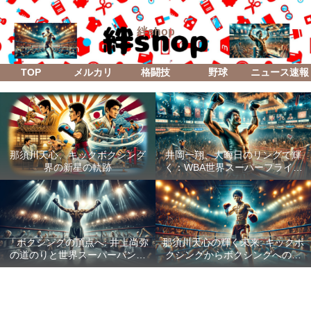
絆shop
TOP
メルカリ
格闘技
野球
ニュース速報
那須川天心、キックボクシング
井岡一翔、大晦日のリングで輝
界の新星の軌跡
く：WBA世界スーパーフライ級
防衛戦「Lifetime Boxing Fights
18」
「ボクシングの頂点へ: 井上尚弥
那須川天心の輝く未来: キックボ
の道のりと世界スーパーバンタ
クシングからボクシングへの成
ム級統一戦の全貌」
功した転身