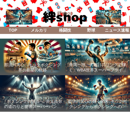
絆shop
TOP
メルカリ
格闘技
野球
ニュース速報
那須川天心、キックボクシング
井岡一翔、大晦日のリングで輝
界の新星の軌跡
く：WBA世界スーパーフライ級
防衛戦「Lifetime Boxing Fights
18」
「ボクシングの頂点へ: 井上尚弥
那須川天心の輝く未来: キックボ
の道のりと世界スーパーバンタ
クシングからボクシングへの成
ム級統一戦の全貌」
功した転身